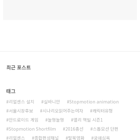
최근 포스트
태그
리얼센스 설치
실바니안
Stopmotion animation
서울시장후보
시나리오읽어주는여자
캐릭터유형
안드로이드 게임
놀멍놀멍
앨리 맥빌 시즌1
Stopmotion Shortfilm
2016총선
스톱모션 단편
리얼센스
종합편성채널
탈북영화
궁쇄심옥