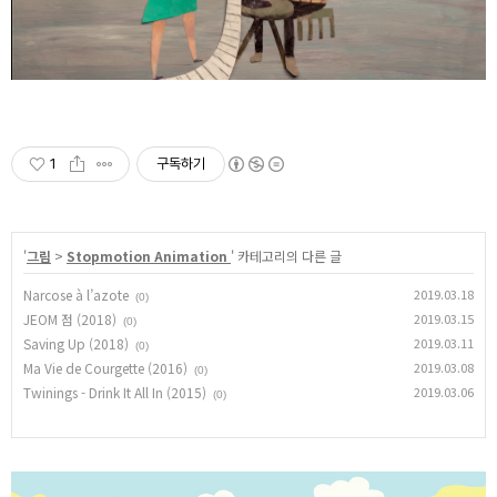
1
구독하기
'
그림
>
Stopmotion Animation
' 카테고리의 다른 글
Narcose à l’azote
2019.03.18
(0)
JEOM 점 (2018)
2019.03.15
(0)
Saving Up (2018)
2019.03.11
(0)
Ma Vie de Courgette (2016)
2019.03.08
(0)
Twinings - Drink It All In (2015)
2019.03.06
(0)