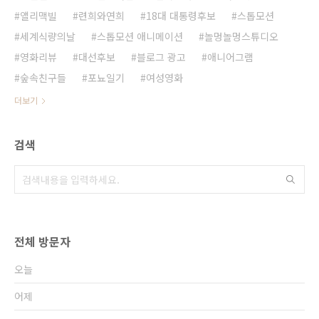
앨리맥빌
련희와연희
18대 대통령후보
스톱모션
세계식량의날
스톱모션 애니메이션
놀멍놀멍스튜디오
영화리뷰
대선후보
블로그 광고
애니어그램
숲속친구들
포뇨일기
여성영화
더보기
검색
전체 방문자
오늘
어제