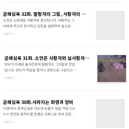
언의 마음은 좋지않습니디. 이제 궁쇄심옥의 클라이
요합니다. 그래서 희빈을 좋아하는 그래서 희빈을 따
막스인 청천과 팔황자의 이별입니다. 풀려난 팔황자
라 기꺼이 궁에 들어와 스스로 거세하고 내관이 된
는 청천과 그녀를 데리..
궁쇄심옥 32화. 팔황자의 그림, 사황자의 고구마
소순자을 포섭하려고 합니다. 희빈은 공주를 낳고서
소언은 소원대로 사황자와 혼인합니다. 사황자는 그
냉궁에 갇혔었죠. 출산촉진제의 부작용으로 머리카
녀에게 자신의 정치적인 입장을 설명하며 앞으로의
락이 빠져서 궁녀들의 머리카락을 훔친일 때문입니
일에 대해서 조언을 구합니다. 그자리에서 소언은 고
더보기
다. 희빈이 없자 유모와 돌보는 이들이 공주를 돌보
구마를 황제에게 진상하는 것은 이제 그만해야겠다
지 않아서 끝내 죽습니다. 소언은 청천이 공주 아기
고 합니다. 그일로 환심을 사기도 어려울 뿐더러 만
씨를 괴롭히고 있다고 거짓말하고 아기가 죽은날 희
약 그렇다하더라도 적들이 가만히 있지 않을 테니,
빈은 탈출하여 청천을 만납니다. 이미 죽은공주가 청
별로라 합니다. 한마디로 수가 낮고 명분도 서지 않
천때문이라 굳게 믿는 희빈..
궁쇄심옥 31화. 소언은 사황자와 십사황자중에서 고민하지만...
는다는 말입니다. 그 얘기 와중에 사황자가 끌려갑니
양비가 미래로 돌아간후에 팔황자는 그야말로 찬밥
다. 소언의 예언대로 고구마 때문에 문제가 발생했기
입니다. 양비가 자살을 했거나 궁밖으로 나갔다고 생
때문입니다. 황제가 고구마를 먹다가 독에 중독되었
각하는 강희제는 그녀의 아들인 팔황자에게 좋은 마
기 때문입니다. 이쪽 황실가족은 쩍하면 궁에 갖히고
더보기
음일 수 없습니다. 위에 사진 한컷 보이시나요? 청천
죽을 뻔하고 그럽니다. 이게 다 황위 자리 다툼 덕분
이 드디어 팔황자의 황자비가 되었습니다. 그동안 로
이겠죠. 팔황자는 청천에게 앞으로 정치를 할 생각을
맨스와 혼인을 가로막던 수많은 장애물을 헤쳐나간
말합니다. 황위 포기하지 못하는 건 목숨이 왔다갔다
결과라고나 할까. 후후후. 남색옷에 빨간모자. 변발.
하는 위험한 ..
궁쇄심옥 30화.사라지는 화영과 양비
솔직히 청나라에 대해서 또 그문화에 대해서 내심 우
35화에서 종영인걸로 아는데 눈물이 앞을 가립니다.
습게 여기던 마음이 있었는데... 자꾸 보다보니까 그
ㅠㅠ 청천은 황자비를 칭했단 죄목으로 옥에 갇힙니
리 나쁘지 않네요. 아직까지도 원색을 쓰는것에 거부
다. 팔황자가 역병에 걸리자 가짜청천인 화영은 태중
더보기
감이 있지만 무식한 오랑캐라던 생각은 조금 줄어든
아기가 염려된다며 사가에 있겠다고 합니다. 한편 청
것 같네요. 엄친아 였던 소언은 자살미수 후에 독한