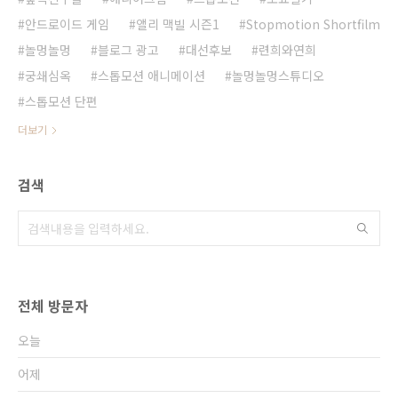
안드로이드 게임
앨리 맥빌 시즌1
Stopmotion Shortfilm
놀멍놀멍
블로그 광고
대선후보
련희와연희
궁쇄심옥
스톱모션 애니메이션
놀멍놀멍스튜디오
스톱모션 단편
더보기
검색
전체 방문자
오늘
어제