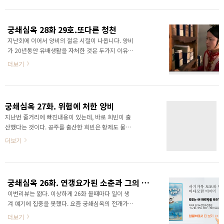
천은 팔황자 소식에 옥을 탈출하여 팔황자에게 갑니
마음을 먹고 재기에 성공하죠. 소춘을 연갱요장군으
다. 팔황자 처소에서 눈물짓는 청천에게 나타난 황
로 둔갑시키고 그녀자신은 그의 누이라 칭합니다. 그
상. 네. 이는 누가 진짜인지 밝히려는 팔황자의 꾀였
와중에 수도로..
궁쇄심옥 28화 29호.또다른 청천
습니다. 한편 단번에 가짜청천임을 알아챘던 양비는
지난회에 이어서 양비의 젊은 시절이 나옵니다. 양비
화영이 임신사실을 알리자 침묵합니다. 하지만 화영
가 20년동안 유배생활을 자처한 것은 두가지 이유입
의 임신이 거짓임을 알아채고 내치려합니다. 신변에
니다. 하나는 자신이 역사를 바꾸어서는 안된다는 생
위험을 느낀 화영이 양비를 흉기로 의협하는데 황제
더보기
각 때문이고, 하나는 황제에 대한 배신감 때문입니
가 아랑곳하지 않고 화영을 죽입니다. 이에 양비는
다. 양비는 자신과 친하게지내던 공주한명의 목숨을
황제가 자신보다 황위를 더 중요하게생각하는걸알
살립니다. 후세에 배웠던 역사적 지식을 사용해서 말
고 실망합니다. 그리거 21세기로 돌아갈결심을합니
입니다. 하지만 그후 큰 변화가 일어납니다. 당연히
다. 청천은 같이 현재..
궁쇄심옥 27화. 위험에 처한 양비
죽어야했던 공주가 모두의 기억과 기록에서 사라진
지난번 줄거리에 빠진내용이 있는데, 바로 희빈이 출
것입니다. 그리고 황제또한 이상하게 변합니다. 나비
산했다는 것이다. 공주를 출산한 희빈은 황제도 물리
효과. 그렇습니다. 북경에서 나비가 날개짓을 한 번
고 누워만 있는데 이상한 장면이었다. 출산을 두달
더보기
하면 뉴욕에서 폭풍이 치는 것 같은 현상이 시간을
앞당기려 희빈은 출산 촉진제를 먹고 그 부작용으로
거슬러 올라온 것입니다. 두려움을 느낀 양비가 죄책
몸에 이상이 나타난다. 이때문에 그녀의 심복 찌질남
감을 느낄 때쯤. 다정다감했던 황제가 바뀝니다. 죽
이(아... 자꾸 이름이 생각이 안난다.) 궁녀들의 무언
은황후와 닮았기에 좋아했다며 양비를 양비로 대하
가를 훔치고 다닌다. 이 때문에 궁이 발칵 뒤집어지
지 않고 황후처럼..
궁쇄심옥 26화. 연갱요가된 소춘과 그의 책사가된 소언
고, 내명부의 수장인 덕비가 황제에게 수사권의 일체
이번리뷰는 짧다. 이상하게 26화 볼때마다 일이 생
를 넘겨받아 도둑의 정체를 밝힐 것을 명령 받는다.
겨 얘기에 집중을 못했다. 요즘 궁쇄심옥의 전개가
도둑이 밤에 청천에게 와서 기절시키고 청천의 그 무
빨라졌다. 그동안 각 캐릭터설명과 사황자와 팔황자
엇도 훔쳐달아나려다가 덕비의 궁녀에게 발각된다.
더보기
의 애정문제가 주요 긴장감이었기 때문이다. 이부분