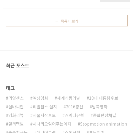
덕비의 궁녀가 도둑을 추격하다가 양비가 벌이는 해
은 청천이 팔황자쪽으로 마음을 주며 교통정리가 끝
괴한 짓을 목격하게 된다. 나침반으로 위치를 계산하
났다. 이제 소춘과 소언 덕비 양비등의 안타고니스트
며 현대로 돌아갈 궁리를 하는 양비는 누가보아도 이
들이 활약할 때가 된것이다. 흠흠. 소춘은 연갱요로
상한 진..
목록 더보기
오해를 받아 순식간에 청의 신하(?)가된다. 청천을
좋아한죄로 이리저리 온갖수난을겪다가 희빈에게
아기를 남기고 집이 불타고 끝내 어머니를 잃었던
그. 좋은게 좋은거라던그. 이제 세상이 제맘 같지 않
다는걸 알게 된다.정신상태를 개조하고 나니 무공도
얻고 집도 얻고 신분도 얻는다. 물론 사황자를 손에
쥐려는 소언의 무서운 집념의 결과 이기도 하지만 말
최근 포스트
이다. 소춘은 소..
태그
리얼센스
여성영화
세계식량의날
18대 대통령후보
실바니안
리얼센스 설치
2016총선
탈북영화
영화리뷰
서울시장후보
캐릭터유형
종합편성채널
앨리맥빌
시나리오읽어주는여자
Stopmotion animation
숲속친구들
애니어그램
스톱모션
포뇨일기