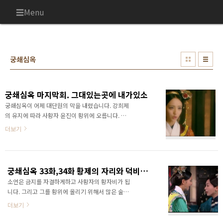
본문 바로가기
Menu
궁쇄심옥
궁쇄심옥 마지막회. 그대있는곳에 내가있소
궁쇄심옥이 어제 대단원의 막을 내렸습니다. 강희제
의 유지에 따라 사황자 윤진이 황위에 오릅니다. 그
리고 옹정제가 시작되죠. 팔황자는 옹정제에게 꼬투
더보기
리를 잡혀 하옥됩니다. 매일 무릎꿇고 시위하는 청천
에게 황제가된 윤진이 말합니다. 청천이 입궐하면 팔
황자를 풀어주겠노라고. 한편. 소언은 황위에 오르고
도 여전히 바쁘고 여전히 쌀쌀맞은 윤진에게 서글픔
궁쇄심옥 33화,34화 황제의 자리와 덕비의 죄
을 느낍니다. 그리고 잡혀온 십사황자에게 항복할것
소언은 금지를 자결하게하고 사황자의 황자비가 됩
을 권합니다. 그늘진 그녀의 얼굴을 본 십사황자가
니다. 그리고 그를 황위에 올리기 위해서 많은 술수
황제가 잘해주지 않느냐고 묻습니다. 소언은 애둘러
를 부리지요. 점점 악랄해져가는 그녀. 사랑때문이라
후회한다는 말을합니다. 연갱요가된 소춘도 같은질
더보기
기엔 자신을 너무 소홀히 하는게 아닌가 싶습니다.
문을 하는데. . . 궁을 떠나는 십사황자를 보내는 소
소언은 팔황자를 제거하기 위해서 자신의 사람이 필