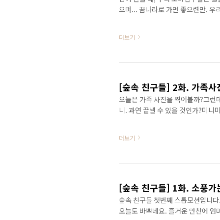
으며... 꿈나라로 가면 좋으련만. 
더보기
[숲속 친구들] 2화. 가족사
오늘은 가족 사진을 찍어볼까?그런데 
니. 과연 끝낼 수 있을 것인가?미니
더보기
[숲속 친구들] 1화. 소풍가
숲속 친구들 첫번째 스톱모션입니다. 
오늘도 바쁘네요. 즐거운 만찬에 엄