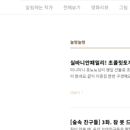
본문 바로가기
살림하는 작가
전체보기
영화리뷰
그림
놀멍놀멍
실바니안패밀리! 초콜릿토
미니미니 포뇨뇨님이 생일 선물로 
이 왔네요.같이 이층집 한번 구경해
더보기
[숲속 친구들] 3화. 잠 못 
잠이 안올 때, 우리 꼬마친구들은 뭘