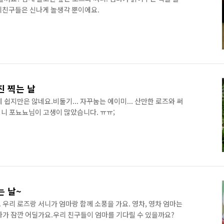
우리친구들은 신나게 놀생각 뿐이에요.
진 찍는 날
쉽지만은 않네요.비둘기... 자꾸눕는 에이미... 산만한 로즈와 써
미니 포뇨뇨님이 고생이 많았습니다. ㅠㅠ;
는 날~
우리 로즈랑 서니가 엄마랑 함께 소풍을 가요. 영차, 영차 엄마는
마가 잠깐 어딜가요.우리 친구들이 엄마를 기다릴 수 있을까요?