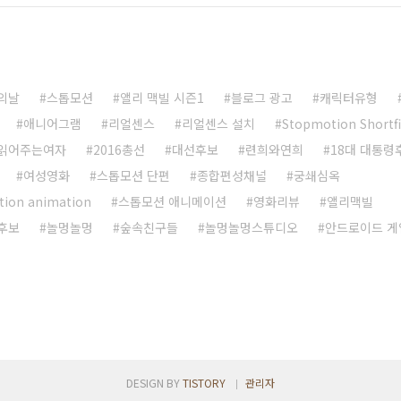
의날
스톱모션
앨리 맥빌 시즌1
블로그 광고
캐릭터유형
애니어그램
리얼센스
리얼센스 설치
Stopmotion Shortf
읽어주는여자
2016총선
대선후보
련희와연희
18대 대통령
여성영화
스톱모션 단편
종합편성채널
궁쇄심옥
ion animation
스톱모션 애니메이션
영화리뷰
앨리맥빌
후보
놀멍놀멍
숲속친구들
놀멍놀멍스튜디오
안드로이드 게
DESIGN BY
TISTORY
관리자