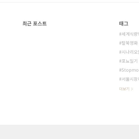
최근 포스트
태그
세계식량
탈북영화
시나리오
포뇨일기
Stopmot
서울시장
더보기