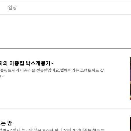
일상
끼의 이층집 박스개봉기~
초콜릿토끼의 이층집을 선물받았어요.벨벳이라는 소녀토끼도 같
요~
드는 밤
할까요? 밤새 놀고만 싶은 로즈와 써니. 엄마가 읽어주는 책을 들