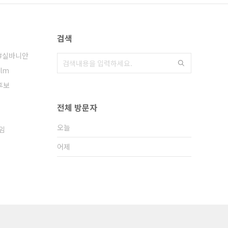
검색
실바니안
ilm
후보
전체 방문자
오늘
임
어제