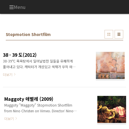
본문 바로가기
Menu
Stopmotion Shortfilm
38 - 39 도(2012)
38-39°C 목욕탕에서 일어날법한 일들을 유쾌하게
풀어내고 있다. 캐릭터가 개성있고 색채가 무척 예쁘
다. 물은 어떻게 표현했을까 궁금하기도 하다. 종이
더보기
로 만든 퍼핏들이 제법 근사하다. 어딘지 모르게 학
생의 졸업작품 느낌이 드는데, 미장센이 최고다!
Maggoty 애벌레 (2009)
Maggoty "Maggoty" Stopmotion Shortfilm
from Nino Christen on Vimeo. Director: Nino
Christen (Zurich, Switzerland) / 5:41m 동물학
더보기
자가 정글에서 새로운 종(?)을 발견하고 일어나는 해
프닝을 다룬다. 단편의 미덕인 반전이 있다. 후반이