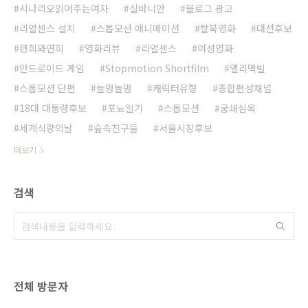
시나리오읽어주는여자
실바니안
블로그 광고
리얼센스 설치
스톱모션 애니메이션
탈북영화
대선후보
련희와연희
영화리뷰
리얼센스
여성영화
안드로이드 게임
Stopmotion Shortfilm
앨리맥빌
스톱모션 단편
놀멍놀멍
캐릭터유형
종합편성채널
18대 대통령후보
포뇨일기
스톱모션
궁쇄심옥
세계식량의날
숲속친구들
서울시장후보
더보기
검색
전체 방문자