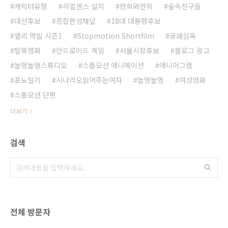
캐릭터유형
리얼센스 설치
련희와연희
숲속친구들
대선후보
종합편성채널
18대 대통령후보
앨리 맥빌 시즌1
Stopmotion Shortfilm
궁쇄심옥
탈북영화
안드로이드 게임
서울시장후보
블로그 광고
놀멍놀멍스튜디오
스톱모션 애니메이션
애니어그램
포뇨일기
시나리오읽어주는여자
놀멍놀멍
여성영화
스톱모션 단편
더보기
검색
전체 방문자