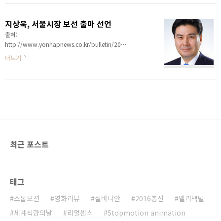
걸 올리려고 했으나, 특별히 주목할 것이 없다. 한나
라당에서는 1번 나경원 후보가 나왔고, 민주당에서
지상욱, 서울시장 보선 출마 선언
는 후보를 내지 않았고, 야권통합후보라는 명분하에
출처:
무소속 10번 박원순 후보가 나왔다. 그동안 자유선
http://www.yonhapnews.co.kr/bulletin/2011/09/28/0200000000AKR201109
진당의 지상욱씨가 당의 공천을 받지 못하고 탈당한
did=1179m (서울=연합뉴스) 류지복 기자 = 자유
더보기
것으로 알려졌다. 그외에 8,9번에 무소속 후보가 나
선진당 지상욱 전 대변인은 28일 서울시장 보궐선거
왔으나 처음보는 인물들이라 생략한다. 지금 서로 후
출마를 선언했다. 지 전 대변인은 이날 국회에서 출
보를 깎아내리기에 혈안이 되어있는데, 좀 한심하다
마 기자회견을 갖고 "이번만큼은 가장 준비되고 검
는 생각이고 이왕 나왔으면 자신을 알리는데 좀 노력
증된 후보를 내세워야 한다"며 "저를 포함한 보수
했으면 좋..
시민사회 후보, 한나라당 후보가 공정한 룰 속에서
정정당당하게 경쟁하며 보수단일후보를 뽑아야 한
다"고 밝혔다. 그는 "정당정치를 본래의 모습으로
돌려놔야 한다"며 "비움과 양보의 정치로 서울을 다
최근 포스트
시 하나로 만들어서 자랑스러운 서울 시민의 품으로
돌려드리겠다"고 말했다 또 "작금의 현실은 무조건
적으로..
태그
스톱모션
영화리뷰
실바니안
2016총선
앨리맥빌
세계식량의날
리얼센스
Stopmotion animation