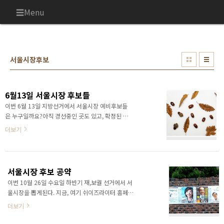
본문 바로가기
Menu
서울시장후보
6월13일 서울시장 후보들
이번 6월 13일 지방선거에서 서울시장 예비후보들
은 누구일까요?아직 경선중인 곳도 있고, 확정된 곳
도 있네요. 더불어민주당 | 박원순 자유한국당 | 김문
더보기
수바른미래당 | 안철수정의당 | 김종민 민주평화당 |
미정 추신: 자꾸 2011년 안철수 서울시장후보 포스
팅으로 들어와서 미안한 마음이 들어 부랴부랴 포스
팅해요~민주당도 박원순 현시장으로 확정되었네요.
서울시장 후보 공약
( 66.26%의 압도적인 지지가 있었다고해요)정의당
이번 10월 26일 수요일 하반기 재,보궐 선거에서 서
도 김종민 후보로 확정되었네요.민평당 확정되면 또
울시장을 뽑게된다. 지금, 여기 쉬이즈라이터 홈페이
수정해요~
지에 서울시장선거일 관련해서 방문자가 폭주해서,
더보기
정보하나 더 싣는다. 자료출처는 중앙선거관리위원
회이다. 애초에는 각 후보의 나이, 학력, 경력 같은