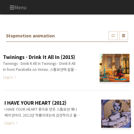
본문 바로가기
Menu
Stopmotion animation
Twinings - Drink It All In (2015)
Twinings - Drink It All In Twinings - Drink It All
In from Parabella on Vimeo. 스톱모션에 실물크
기(?)의 사람이 나온다. 세트를 크게 지은건지 합성
더보기
한건지 도대체 감이 안잡혔다. 궁금하신 분들은 아래
메이킹 필름을 한 번 보시길...그런데 뭔가 정감이 있
고 유쾌한 기분이 들게 한다. 다 보고 나서야 CF인걸
알았다. TWININGS BTS from Parabella on
I HAVE YOUR HEART (2012)
Vimeo.
I HAVE YOUR HEART 종이로 만든 스톱모션 애니
메이션이다. 2012년 작품이라는데 감성적이고 훌륭
하다. 다른 단편에 비해서 제법 긴것 같다. 크라우드
더보기
펀딩으로 돈을 만들어서 제작했다는데 그림이 참 좋
다.