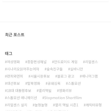
최근 포스트
태그
여성영화
종합편성채널
안드로이드 게임
리얼센스
시나리오읽어주는여자
숲속친구들
실바니안
련희와연희
서울시장후보
블로그 광고
애니어그램
대선후보
탈북영화
궁쇄심옥
스톱모션
18대 대통령후보
앨리맥빌
영화리뷰
스톱모션 애니메이션
Stopmotion Shortfilm
리얼센스 설치
놀멍놀멍
앨리 맥빌 시즌1
캐릭터유형