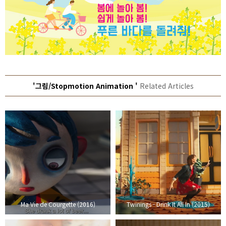
'그림/Stopmotion Animation '
Related Articles
Ma Vie de Courgette (2016)
Twinings - Drink It All In (2015)