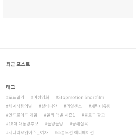
최근 포스트
태그
포뇨일기
여성영화
Stopmotion Shortfilm
세계식량의날
실바니안
리얼센스
캐릭터유형
안드로이드 게임
앨리 맥빌 시즌1
블로그 광고
18대 대통령후보
놀멍놀멍
궁쇄심옥
시나리오읽어주는여자
스톱모션 애니메이션