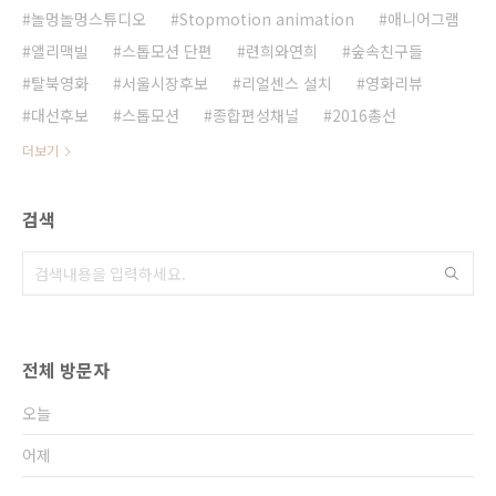
놀멍놀멍스튜디오
Stopmotion animation
애니어그램
앨리맥빌
스톱모션 단편
련희와연희
숲속친구들
탈북영화
서울시장후보
리얼센스 설치
영화리뷰
대선후보
스톱모션
종합편성채널
2016총선
더보기
검색
전체 방문자
오늘
어제