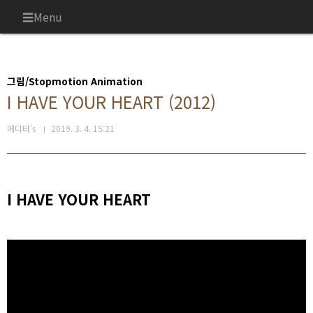
본문 바로가기
Menu
그림/Stopmotion Animation
I HAVE YOUR HEART (2012)
에디터's
2019. 3. 4. 15:21
I HAVE YOUR HEART