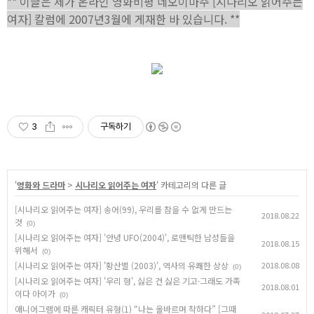
** 이글은 제가 온라인 영화비평 네오이마주 [시나리오 읽어주는
여자] 칼럼에 2007년3월에 게재한 바 있습니다. **
3
구독하기
'
영화와 드라마
>
시나리오 읽어주는 여자
' 카테고리의 다른 글
[시나리오 읽어주는 여자] 송어(99), 우리를 참을 수 없게 만드는
2018.08.22
것
(0)
[시나리오 읽어주는 여자] '안녕 UFO(2004)', 로맨틱한 남성들을
2018.08.15
위해서
(0)
[시나리오 읽어주는 여자] '황산벌 (2003)', 역사의 유쾌한 상상
2018.08.08
(0)
[시나리오 읽어주는 여자] '우리 형', 싫은 건 싫은 기고·그래도 가족
2018.08.01
이다 아이가
(0)
애니어그램에 따른 캐릭터 유형(1) “나는 올바르며 착하다” [그때