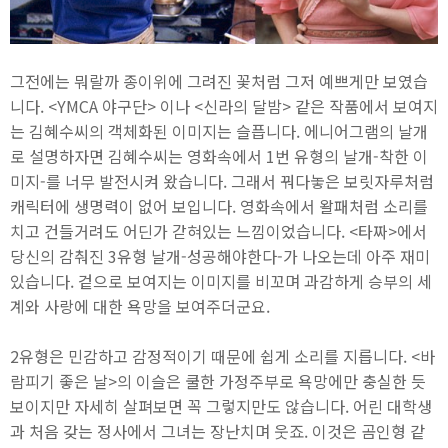
그전에는 뭐랄까 종이위에 그려진 꽃처럼 그저 예쁘게만 보였습
니다. <YMCA 야구단> 이나 <신라의 달밤> 같은 작품에서 보여지
는 김혜수씨의 객체화된 이미지는 슬픕니다. 에니어그램의 날개
로 설명하자면 김혜수씨는 영화속에서 1번 유형의 날개-착한 이
미지-를 너무 발전시켜 왔습니다. 그래서 꿔다놓은 보릿자루처럼
캐릭터에 생명력이 없어 보입니다. 영화속에서 왈패처럼 소리를
치고 건들거려도 어딘가 갇혀있는 느낌이었습니다. <타짜>에서
당신의 감춰진 3유형 날개-성공해야한다-가 나오는데 아주 재미
있습니다. 겉으로 보여지는 이미지를 비꼬며 과감하게 승부의 세
계와 사랑에 대한 욕망을 보여주더군요.
2유형은 민감하고 감정적이기 때문에 쉽게 소리를 지릅니다. <바
람피기 좋은 날>의 이슬은 쿨한 가정주부로 욕망에만 충실한 듯
보이지만 자세히 살펴보면 꼭 그렇지만도 않습니다. 어린 대학생
과 처음 갖는 정사에서 그녀는 장난치며 웃죠. 이것은 곰인형 같