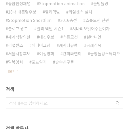
종합편성채널
Stopmotion animation
놀멍놀멍
18대 대통령후보
앨리맥빌
리얼센스 설치
Stopmotion Shortfilm
2016총선
스톱모션 단편
블로그 광고
앨리 맥빌 시즌1
시나리오읽어주는여자
세계식량의날
대선후보
스톱모션
실바니안
리얼센스
애니어그램
캐릭터유형
궁쇄심옥
서울시장후보
여성영화
련희와연희
놀멍놀멍스튜디오
탈북영화
포뇨일기
숲속친구들
더보기
검색
전체 방문자