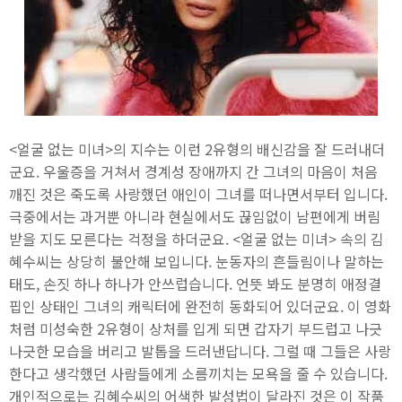
<얼굴 없는 미녀>의 지수는 이런 2유형의 배신감을 잘 드러내더
군요. 우울증을 거쳐서 경계성 장애까지 간 그녀의 마음이 처음
깨진 것은 죽도록 사랑했던 애인이 그녀를 떠나면서부터 입니다.
극중에서는 과거뿐 아니라 현실에서도 끊임없이 남편에게 버림
받을 지도 모른다는 걱정을 하더군요. <얼굴 없는 미녀> 속의 김
혜수씨는 상당히 불안해 보입니다. 눈동자의 흔들림이나 말하는
태도, 손짓 하나 하나가 안쓰럽습니다. 언뜻 봐도 분명히 애정결
핍인 상태인 그녀의 캐릭터에 완전히 동화되어 있더군요. 이 영화
처럼 미성숙한 2유형이 상처를 입게 되면 갑자기 부드럽고 나긋
나긋한 모습을 버리고 발톱을 드러낸답니다. 그럴 때 그들은 사랑
한다고 생각했던 사람들에게 소름끼치는 모욕을 줄 수 있습니다.
개인적으로는 김혜수씨의 어색한 발성법이 달라진 것은 이 작품