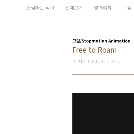
본문 바로가기
살림하는 작가
전체보기
영화리뷰
그림
그림/Stopmotion Animation
Free to Roam
에디터's
2019. 10. 8. 14:35