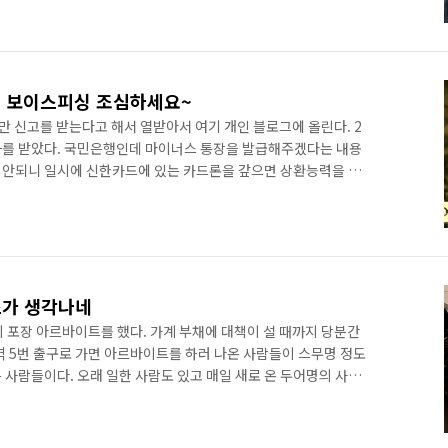
사칭 보이스피싱 조심하세요~
 신고를 받는다고 해서 열받아서 여기 개인 블로그에 올린다. 2
 전화를 받았다. 국민은행인데 마이너스 통장을 발급해주겠다는 내용
이 안되니 일시에 신한카드에 있는 카드론을 갚으면 상환능력을 인
다. 당연히 은행지점에서 대출하는 것으로 알고 이리저리 구해
이 지나도 일이 진행이 되지 않았다. 뭔가 미심쩍은 부분이 있어
다. 1522-3491 담당자 주장 사실 1. 국민은행 본점에 조*현
. 3. 4.7프로로 대출하는데 사정이 딱해서 특히 3.7프로까지 깎아
즈가 생각나네
 포장 아르바이트를 했다. 가계 부채에 대책이 설 때까지 당분간
화역 5번 출구로 가면 아르바이트를 하러 나온 사람들이 스무명 정도
 사람들이다. 오래 일한 사람도 있고 매일 새로 온 두어명의 사람
고 아침9시부터 6시까지 공장에서 궂은 일을 하러 나온 분들이다.
나쁘지 않다. 상상해 왔던 더러운 작업환경도 성격나쁜 작업반장
람들도 교양있고 나쁘지 않은 차림새다. 첫날과 둘째날에는 작은 포