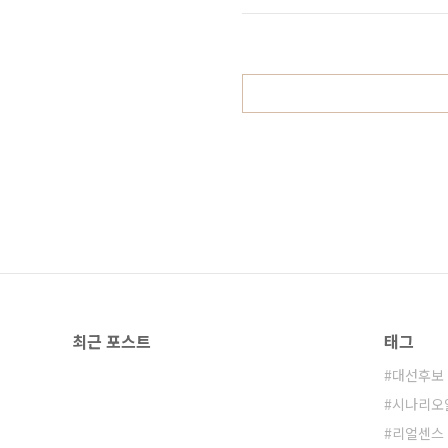
장용기에 핫팩을 담아 빠레트에 옮기
한줄에 상자 20..
최근 포스트
태그
대선후보
시나리오
리얼센스