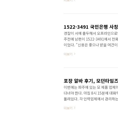
1522-3491 국민은행 
경찰이 서에 출두해서 오프라인으로만
주전에 남편이 1522-3491에서
이었다. "신용은 좋으나 받을 여건
정해서 대출을 해주겠다"는 내용이었
더보기
다가 돈을 마련하고 기다리니 일주일
서 내가 직접 알아보니 보이스 피싱이었
대리다. 2. 영업2부에 근무하고 있다
주겠다. 4. 신..
포장 알바 후기, 모던타임
이번에는 파주에 있는 모 제품 업체의
다녀야 한다. 아침 8시 15분에 대
몰려있다. 각 인력업체에서 관리하는
들도 있다. 하루 5만원의 일당을 받
더보기
공장에서 일한다는 선입견을 뺀다면 
도 힘든 일도 없다. 일하러 나온 사