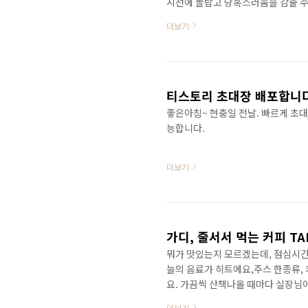
시선에 놀랍고 당혹스러움을 감출 수
방문해 할랄로 학교급식을 바꿔달라고
더보기
'카더라' 통신까지 급속도로 퍼지고 
다. 하지만 난민 신청이래 가장 많은
'우리도 먹고 살기 힘들다. ' '내가
스트(?) ..
티스토리 초대장 배포합니다~
좋은아침~ 현충일 전날. 빠르게 초
능합니다.
더보기
가디, 줄서서 먹는 커피 T
뭐가 맛있는지 모르겠는데, 점심시간
늘의 음료가 히트에요,주스 한종류, 커
요. 가끔씩 산책나올 때마다 실장님이
더보기