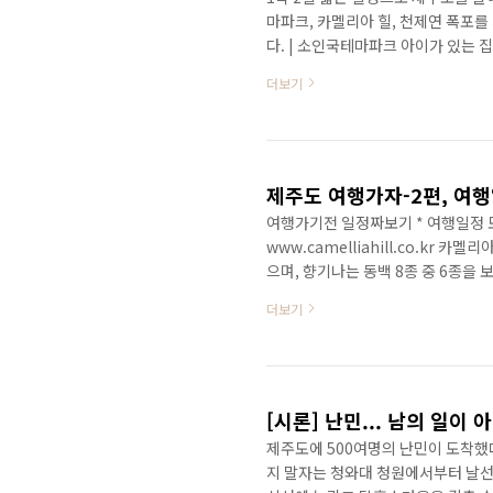
마파크, 카멜리아 힐, 천제연 폭포
다. | 소인국테마파크 아이가 있는 
관심이 없는 것도 같다. 오밀조밀하게
더보기
것도 같은데.. | 카멜리아 힐 한두시
코스로 계산했다면 다시 생각해 봄이 
꽃이다~ 이렇게 동백꽃이 종류가 많은 
제주도 여행가자-2편, 여
여행가기전 일정짜보기 * 여행일정 
www.camelliahill.co.kr 
으며, 향기나는 동백 8종 중 6종을
리를 듣고, 제주도 화산석 송이를 밟
더보기
습을 볼 수 있으며, 26년이란 세월
천제연 또는 천지연폭포 제주를 대표
포 중 1곳 방문합니다. 숙소로 이동
https://blog.nav..
[시론] 난민... 남의 일이 
제주도에 500여명의 난민이 도착했
지 말자는 청와대 청원에서부터 날선 