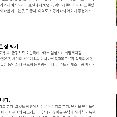
를 거쳐서 비스타케이 호텔에서 묵었다. 아이가 좋아하니 나도 좋았
집이라면 가보는 것도 좋다. 의외로 초딩이라서 아이가 풍경에 크게
 축소된 건물과 캐릭터를 보며 유치원 때의 옛일(?)을 추억하는
간이면 다 보겠지... 했는데, 아니다. 반나절은 걸린다. 잠깐 들리는
좋다. 겨울에서 봄까지가 피크일 것 같다. 제주도 하면 역시 동백
건지는 처음 알았다. 어떻게 찍어도 예쁜 내 새끼와 달리.. 퉁..
행일정 짜기
도착 후, 관광시작 소인국테마파크 점심식사 카멜리아힐
카멜리아힐은 전 세계의 500여종의 동백나무 6,000그루가 식재되어 있
 보유한 동양 최대 규모의 동백명원이다. 제주도의 새소리와 바람소
으며 걷는 올레 코스 내내 계절마다 제 모습을 달리하는 제주의 모
을 담은 자연속의 휴식처이다. 천제연 또는 천지연제주도 대표폭포!
하는 폭포! 장엄함을 느낄 수 있는 장소로 천지연 또는 천제연 폭
 비스타케이 호텔 휴식 서귀포에서 가볼만한 곳
아니다.
다고 한다. 그것도 예멘에서 온 손님이라고 한다. 난민을 받아들이
비난과 우려의 목소리...들. 갑자기 찾아온 손님과 적개심 가득한