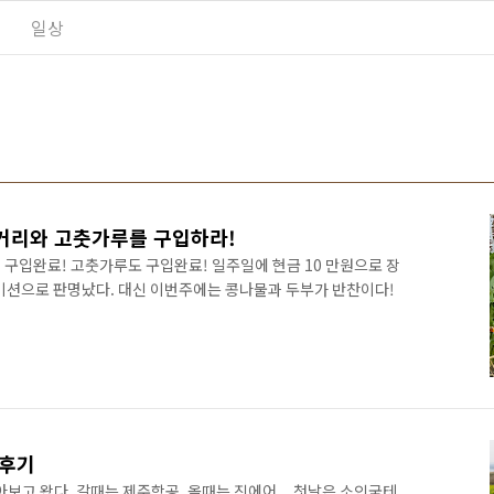
일상
 거리와 고춧가루를 구입하라!
 구입완료! 고춧가루도 구입완료! 일주일에 현금 10 만원으로 장
미션으로 판명났다. 대신 이번주에는 콩나물과 두부가 반찬이다!
행후기
아보고 왔다. 갈때는 제주항공, 올때는 진에어... 첫날은 소인국테