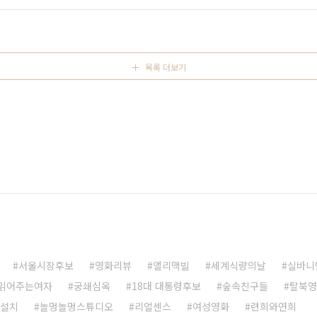
는 일을 했다. 한상자에 핫팩 50개씩이 들어가는데 빠레뜨에는
목록 더보기
서울시장후보
영화리뷰
앨리맥빌
세계식량의날
실바니
읽어주는여자
궁쇄심옥
18대 대통령후보
숲속친구들
탈북영
 설치
놀멍놀멍스튜디오
리얼센스
여성영화
련희와연희