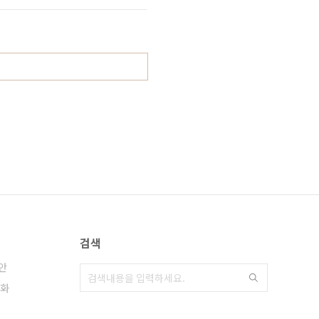
검색
안
화