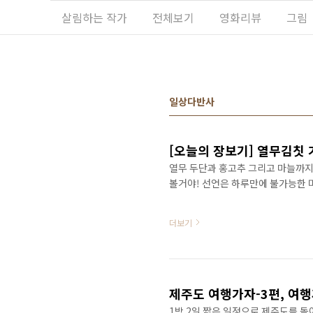
본문 바로가기
살림하는 작가
전체보기
영화리뷰
그림
일상다반사
[오늘의 장보기] 열무김칫
열무 두단과 홍고추 그리고 마늘까지
볼거야! 선언은 하루만에 불가능한 
더보기
제주도 여행가자-3편, 여
1박 2일 짧은 일정으로 제주도를 돌