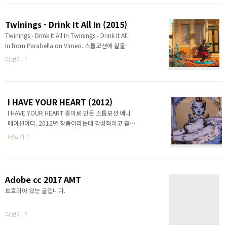
고 파란 물감이 번져나가는게 수채화 같이 멋져보였
다. 이런 캐릭터 원조가 이작품이 아닐까 조심스레
Twinings - Drink It All In (2015)
추측해 본다. 프랑스 어린이 동화같은 색감에 가슴이
Twinings - Drink It All In Twinings - Drink It All
천천히 물들어간다. imdb의 설명에 따르면 아버지
In from Parabella on Vimeo. 스톱모션에 실물크
를 잃은 코제트는 고아원에 보내지고, 위탁가정으로
기(?)의 사람이 나온다. 세트를 크게 지은건지 합성
더보기
가면서 함께 성장한다는 스토리라고 한다.
한건지 도대체 감이 안잡혔다. 궁금하신 분들은 아래
메이킹 필름을 한 번 보시길...그런데 뭔가 정감이 있
고 유쾌한 기분이 들게 한다. 다 보고 나서야 CF인걸
알았다. TWININGS BTS from Parabella on
I HAVE YOUR HEART (2012)
Vimeo.
I HAVE YOUR HEART 종이로 만든 스톱모션 애니
메이션이다. 2012년 작품이라는데 감성적이고 훌륭
하다. 다른 단편에 비해서 제법 긴것 같다. 크라우드
더보기
펀딩으로 돈을 만들어서 제작했다는데 그림이 참 좋
다.
Adobe cc 2017 AMT
보호되어 있는 글입니다.
더보기