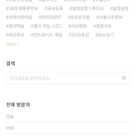
18대 대통령후보
궁쇄심옥
놀멍놀멍스튜디오
놀멍놀멍
세계식량의날
련희와연희
숲속친구들
서울시장후보
앨리맥빌
앨리 맥빌 시즌1
여성영화
영화리뷰
대선후보
안드로이드 게임
2016총선
포뇨일기
더보기
검색
전체 방문자
오늘
어제