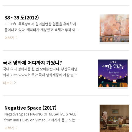
38 - 39 도(2012)
38-39°C 목욕탕에서 일어날법한 일들을 유쾌하게
풀어내고 있다. 캐릭터가 개성있고 색채가 무척 예쁘
다. 물은 어떻게 표현했을까 궁금하기도 하다. 종이
더보기
로 만든 퍼핏들이 제법 근사하다. 어딘지 모르게 학
생의 졸업작품 느낌이 드는데, 미장센이 최고다!
국내 영화제 어디까지 가봤니?
국내 여러 영화제를 한 번 모아봤습니다. 부산국제영
화제 23th www.biff.kr 국내 영화제중에 가장 권위
있고(?) 오래된 영화제입니다. 필름마켓성격이 강하
더보기
고 프로그램 자체는 특정주제에 한정되지 않아서 노
멀합니다. 작품성이 강하고 좋은(?) 영화를 월드프리
미어로 많이 상영하는 것으로 알고 있습니다. 저도
한번밖에 안가봐서.. 잘 몰라요. 부천국제판타스틱영
Negative Space (2017)
화제 22th www.bifan.kr 국내 영화제중에서 가장
Negative Space MAKING OF NEGATIVE SPACE
재밌는 영화제입니다. 재미있다는 게 그러니까, 지루
from IKKI FILMS on Vimeo. 이야기가 돌고 도는
하지 않다는 말입니다. ㅎㅎ; 판타지 영화라는 분야
(?) 순환적인 구조를 갖고 있어서 정서적인 느낌은
에 특정되는데 '호러'영화가 옛날부터 강세입니다.
더보기
충분히 알겠는데 무슨 말인지 모르겠더라. 다시 자막