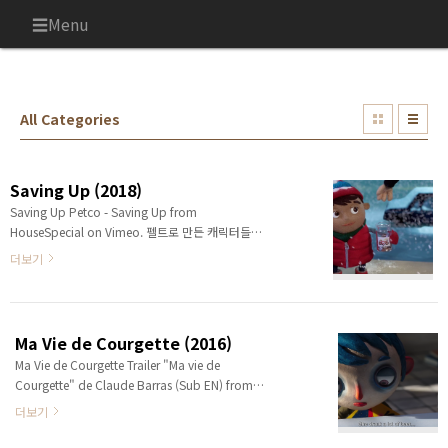
본문 바로가기
Menu
All Categories
Saving Up (2018)
Saving Up Petco - Saving Up from
HouseSpecial on Vimeo. 펠트로 만든 캐릭터들이
움직이는 가슴 따뜻한 단편이다. 자전거를 위해 돈을
더보기
모으던 소년이 다리다친 강아지를 자전거를 사용하
는 내용이다. 1분 30초 동안 완벽하게 스토리를 전
달한다. 드래곤 프레임이라는 스톱모션 편집프로그
램을 만든 곳에서 제작사인 HouseSpecial 애니메
Ma Vie de Courgette (2016)
이션 스튜디오를 인터뷰한 내용이다. “This 90-
Ma Vie de Courgette Trailer "Ma vie de
second short film was made using felt to
Courgette" de Claude Barras (Sub EN) from
create 19 hand-made puppets and hundreds
Rita Productions on Vimeo. 국내 스톱애니메이
of props to give the piece a warm holiday
더보기
션 중에서 캐릭터가 너무 색감이 예쁘고 동화같다고
feeling,” she told us. “The product..
생각한게 있었다. 박스트롤도 그렇고 눈코입에 빨갛