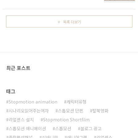
특히 단편들이 좋습니다. 서울에서 가깝다는 이유로
을 켜고 봤는데도 잘 모르겠다. 여기 두명의 남자가
한 네댓번 간거 같은데 요즘은 프로그램이 어떠려나.
나온다. 주인공과 어린 주인공, 그리고 그의 젊은 대
전주국제영화제 19th www.jiff..
머리 아빠, 그리고 나이든 아빠. (그런데 비슷해서 굉
목록 더보기
장히 헷갈린다. 아빠가 대머리란 것만 주의해서 보면
될 듯.) 주인공에게 짐싸는 것을 가르쳐준 아빠는 항
상 바쁘다. 주인공은 그런 아빠의 짐싸는 걸 도와주
고 짐속에 파묻히는 걸 상상하고 여행지에서 가장 먼
저 문자를 받는 특혜를 누린다. 단편속의 아빠는 왜
자꾸 짐을 싸는 지 모르겠는데 엄마는 그게 못마땅한
거 같다. ..
최근 포스트
태그
Stopmotion animation
캐릭터유형
시나리오읽어주는여자
스톱모션 단편
탈북영화
리얼센스 설치
Stopmotion Shortfilm
스톱모션 애니메이션
스톱모션
블로그 광고
종합편성채널
실바니안
애니어그램
리얼센스