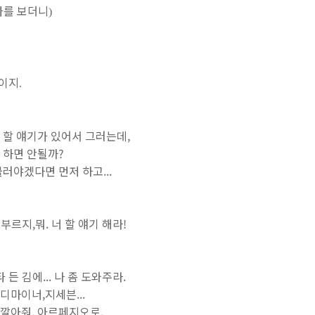
타를 보더니
)
셈이지
.
 할 얘기가 있어서 그러는데,
 하면 안될까?
불러야겠다면 먼저 하고...
다 부르지,뭐. 너 할 얘기 해라!
타 든 김에... 나 좀 도와주라.
디마이너,지세븐...
깔아줘. 아르페지오로.