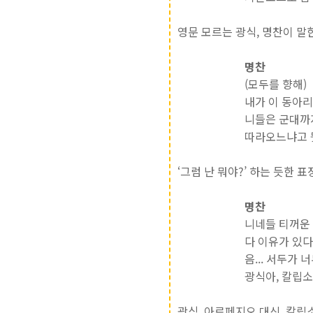
영문 모르는 광식, 명찬이 말
명찬
(모두를 향해)
내가 이 동아리
니들은 군대까
따라오느냐고 
‘그럼 난 뭐야?’ 하는 듯한 표
명찬
니네들 티꺼운
다 이유가 있다
음... 서두가 
광식아, 칼립소로
광식, 아르페지오 대신, 칼립