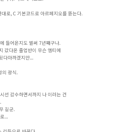
한대로, C 기본코드로 아르페지오를 뜯는다.
에 들어온지도 벌써 7년째구나.
지 갔다온 졸업반이 무슨 엠티에
뒷다마까겠지만...
정의 광식.
 시선 감수하면서까지 나 이러는 건
.
너무 길군.
...
소 리듬으로 바꾼다.