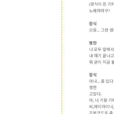
광식이 든 기
(
노래하려구
?
광식
으응
그런 
...
명찬
나 모두 앞에서
내 얘기 끝나고
뭐 굳이 지금 
광식
아냐... 좀 있
명찬
고맙다.
아, 너 기왕 기
씨,에이마이너,
기본코드로 좀 