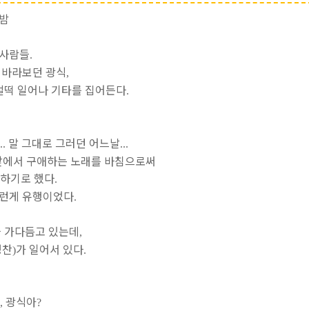
밤
 사람들
.
 바라보던 광식
,
 벌떡 일어나 기타를 집어든다
.
말 그대로 그러던 어느날
...
...
 앞에서 구애하는 노래를 바침으로써
백하기로 했다
.
그런게 유행이었다
.
을 가다듬고 있는데
,
명찬
가 일어서 있다
)
.
광식아
,
?