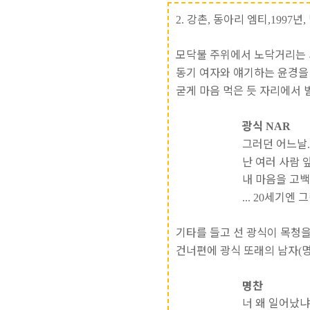
강촌
동아리 엠티
년
2.
,
,1997
,
모닥불 주위에서 노닥거리는
동기 여자와 얘기하는 윤경을
굳게 마음 먹은 듯 자리에서
광식
NAR
그러던 어느날
난 여러 사람
내 마음을 고
세기엔 
... 20
기타를 들고 선 광식이 목청
건너편에 광식 또래의 남자
(
명찬
너 왜 일어났냐