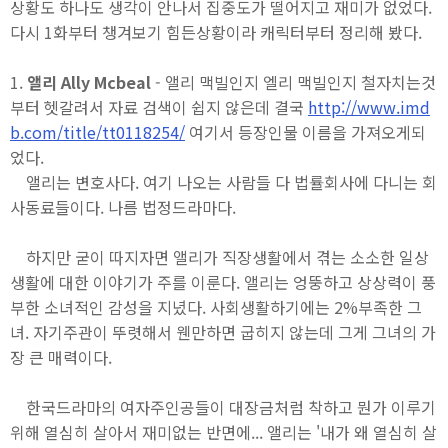
상황도 하나도 생각이 안나서 집중도가 떨어지고 재미가 없었다.
다시 1화부터 챙겨보기 힘든상황이라 캐릭터부터 정리해 봤다.
1.
앨리 Ally Mcbeal
- 앨리 맥빌인지 엘리 맥빌인지 철자치는것
부터 헷갈려서 자료 검색이 쉽지 않은데 결국
http://www.imd
b.com/title/tt0118254/
여기서 등장인물 이름을 가져오게되
었다.
앨리는 변호사다. 여기 나오는 사람들 다 법률회사에 다니는 회
사동료들이다. 나름 법정드라마다.
하지만 굳이 따지자면 앨리가 직장생활에서 겪는 소소한 일상
생활에 대한 이야기가 주를 이룬다. 앨리는 엉뚱하고 상상력이 풍
부한 소녀적인 감성을 지녔다. 사회생활하기에는 2%부족한 그
녀. 자기주관이 뚜렷해서 웬만하면 굽히지 않는데 그게 그녀의 가
장 큰 매력이다.
한국드라마의 여자주인공들이 대장금처럼 착하고 뭔가 이루기
위해 열심히 살아서 재미없는 반면에... 앨리는 '내가 왜 열심히 살