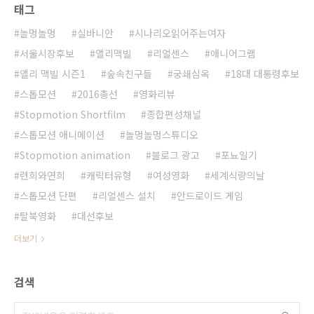
태그
놀멍놀멍
실바니안
시나리오읽어주는여자
서울시장후보
앨리맥빌
리얼센스
애니어그램
앨리 맥빌 시즌1
숲속친구들
궁쇄심옥
18대 대통령후보
스톱모션
2016총선
영화리뷰
Stopmotion Shortfilm
종합편성채널
스톱모션 애니메이션
놀멍놀멍스튜디오
Stopmotion animation
블로그 광고
포뇨일기
련희와연희
캐릭터유형
여성영화
세계식량의날
스톱모션 단편
리얼센스 설치
안드로이드 게임
탈북영화
대선후보
더보기
검색