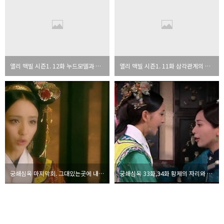
앨리 맥빌 시즌1. 12화 누드모델과 본능
앨리 맥빌 시즌1. 11화 삼각관계의 불편한 진실
궁쇄심옥 마지막회. 그대있는곳에 내가있소
궁쇄심옥 33화,34화 황제의 자리와 덕비의 죄