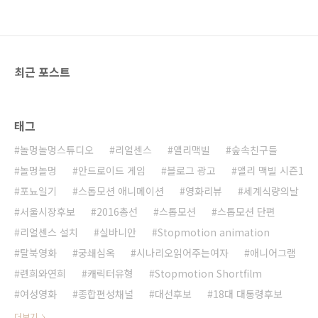
최근 포스트
태그
놀멍놀멍스튜디오
리얼센스
앨리맥빌
숲속친구들
놀멍놀멍
안드로이드 게임
블로그 광고
앨리 맥빌 시즌1
포뇨일기
스톱모션 애니메이션
영화리뷰
세계식량의날
서울시장후보
2016총선
스톱모션
스톱모션 단편
리얼센스 설치
실바니안
Stopmotion animation
탈북영화
궁쇄심옥
시나리오읽어주는여자
애니어그램
련희와연희
캐릭터유형
Stopmotion Shortfilm
여성영화
종합편성채널
대선후보
18대 대통령후보
더보기