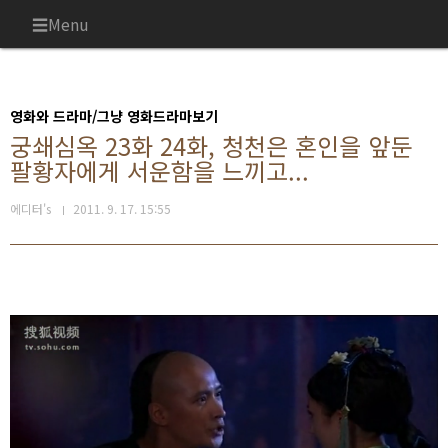
본문 바로가기
Menu
영화와 드라마/그냥 영화드라마보기
궁쇄심옥 23화 24화, 청천은 혼인을 앞둔
팔황자에게 서운함을 느끼고...
에디터's
2011. 9. 17. 15:55