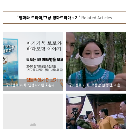
'영화와 드라마/그냥 영화드라마보기'
Related Articles
궁쇄심옥 26화. 연갱요가된 소춘과 그의 책사가된 소언
궁쇄심옥 25화. 죽음앞 선 청천, 마음을 보이나?