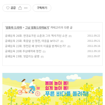
공감
구독하기
'
영화와 드라마
>
그냥 영화드라마보기
' 카테고리의 다른 글
궁쇄심옥 26화. 연갱요가된 소춘과 그의 책사가된 소언
2011.09.22
(0)
궁쇄심옥 25화. 죽음앞 선 청천, 마음을 보이나?
2011.09.21
(0)
궁쇄심옥 22화. 청천은 왜 양비의 미움을 받게되는가?
2011.09.16
(0)
궁쇄심옥 20화 주삼태자와 청천
2011.09.10
(1)
궁쇄심옥 19화. 엇갈리는 운명
2011.09.07
(0)