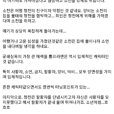
의 아기라도 가져야겠다고 결심하고 소천을 강제로 취합니다.
소천은 어쩜 청천의 친구이자 약점인 것 같네요. 양비는 소천의
집을 불태워 청천을 협박하고... 희빈은 청천에게 위해를 가하겠
다며 소천을 취하고.
얘기가 상당히 복잡하게 돌아가는데...
어쨌거나 고운 심성을 가졌던것같은 소천은 집에 불이나자 소언
을 내다버릴 생각을 하네요.
궁쇄심옥의 가장 큰 매력을 뽑으라면은 역시 입체적인 캐릭터인
것 같습니다.
특히 사황자, 소언, 금지, 팔황자, 양비, 덕비... 모두 양면성을 가지
며 입체적입니다.
흔한 캐릭터같으면서도 한번씩 터닝포인트가 있는...
마지막으로. 청천은 팔황자를 단념시키고자 자신은 사황자를 잊
지못했다고 해서 팔황자가 끝내 울며 뛰쳐나가죠. 소년처럼...흐
흐흐